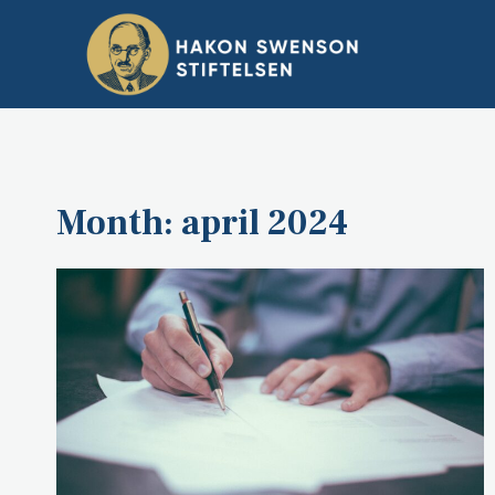
Skip
to
content
Month: april 2024